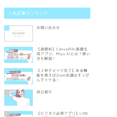
人気記事ランキング
お問い合わせ
1
【超便利】CanvaのAI画像生
2
成アプリ、Mojo AIとは？使い
方も解説！
【２秒でメイク完了】ある機
3
能を使えばZoom会議はすっぴ
んでイケる！
自己紹介
4
【ビジネス必須アプリ】LINE
5