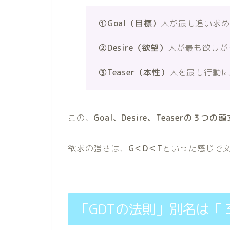
①Goal（目標）
人が最も追い求め
②Desire（欲望）
人が最も欲しが
③Teaser（本性）
人を最も行動に
この、
Goal、Desire、Teaserの
欲求の強さは、
G＜D＜T
といった感じで
「GDTの法則」別名は「