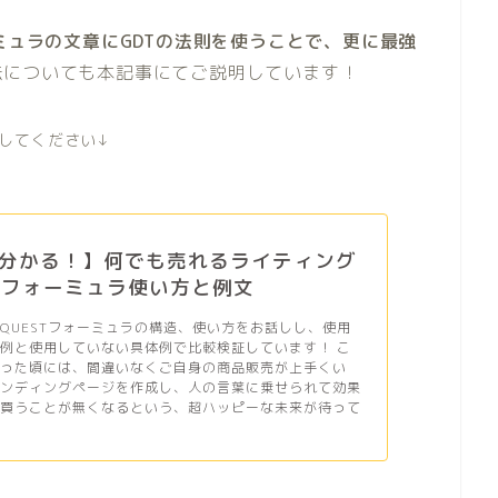
ーミュラの文章にGDTの法則を使うことで、更に最強
法についても本記事にてご説明しています！
にしてください↓
分かる！】何でも売れるライティング
STフォーミュラ使い方と例文
QUESTフォーミュラの構造、使い方をお話しし、使用
例と使用していない具体例で比較検証しています！ こ
わった頃には、間違いなくご自身の商品販売が上手くい
ランディングページを作成し、人の言葉に乗せられて効果
を買うことが無くなるという、超ハッピーな未来が待って