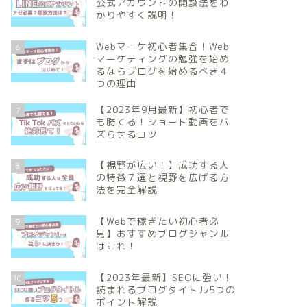
公式アカウントの開設法をわ
かりやすく説明！
Webマーケ初心者集合！Web
6
マーケティングの勉強を始め
るならブログを始めるべき４
つの理由
【2023年9月最新】初心者で
7
も勝てる！ショート動画をバ
ズらせるコツ
【視野が広い！】成功する人
8
の特徴７選と視野を広げる方
法を完全解説
【Webで稼ぎたい初心者必
9
見】おすすめブログジャンル
はこれ！
【2023年最新】SEOに強い！
10
読まれるブログタイトル5つの
ポイント解説