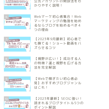
公式アカウントの開設法をわ
かりやすく説明！
Webマーケ初心者集合！Web
6
マーケティングの勉強を始め
るならブログを始めるべき４
つの理由
【2023年9月最新】初心者で
7
も勝てる！ショート動画をバ
ズらせるコツ
【視野が広い！】成功する人
8
の特徴７選と視野を広げる方
法を完全解説
【Webで稼ぎたい初心者必
9
見】おすすめブログジャンル
はこれ！
【2023年最新】SEOに強い！
10
読まれるブログタイトル5つの
ポイント解説