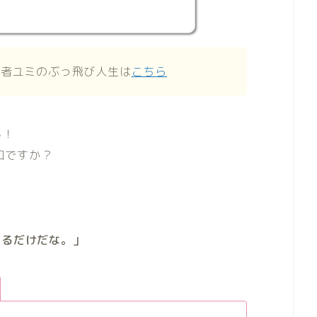
合者ユミのぶっ飛び人生は
こちら
ん！
知ですか？
あるだけだな。」