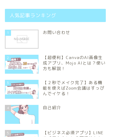
人気記事ランキング
お問い合わせ
1
【超便利】CanvaのAI画像生
2
成アプリ、Mojo AIとは？使い
方も解説！
【２秒でメイク完了】ある機
3
能を使えばZoom会議はすっぴ
んでイケる！
自己紹介
4
【ビジネス必須アプリ】LINE
5