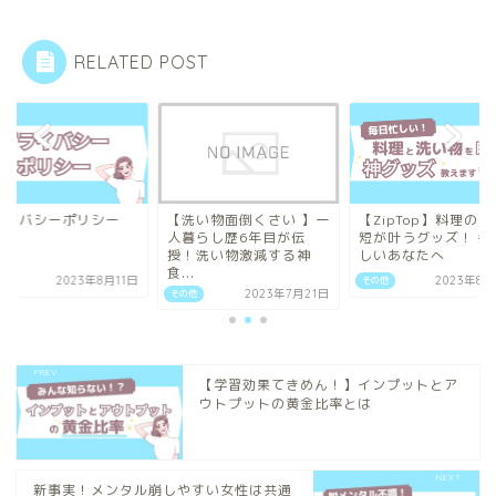
RELATED POST
【洗い物面倒くさい 】一
【ZipTop】料理の大幅時
プライバシー
人暮らし歴6年目が伝
短が叶うグッズ！ 毎日忙
授！洗い物激減する神
しいあなたへ
食...
その他
2023年8月20日
その他
20
その他
2023年7月21日
【学習効果てきめん！】インプットとア
ウトプットの黄金比率とは
新事実！メンタル崩しやすい女性は共通