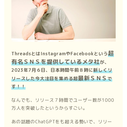
超
ThreadsとはInstagramやFacebookという
有名ＳＮＳを提供しているメタ社
が、
2023年7月６日、日本時間午前８時に
新しくリ
最新ＳＮＳ
リースした今大注目を集める超
で
す！！
なんでも、リリース７時間でユーザー数が1000
万人を突破したというからすごい。
あの話題のChatGPTをも超える勢いで、リリー