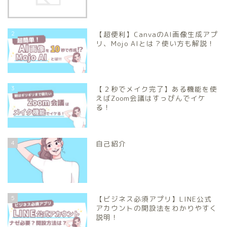
2
【超便利】CanvaのAI画像生成アプ
リ、Mojo AIとは？使い方も解説！
3
【２秒でメイク完了】ある機能を使
えばZoom会議はすっぴんでイケ
る！
4
自己紹介
5
【ビジネス必須アプリ】LINE公式
アカウントの開設法をわかりやすく
説明！